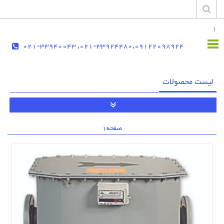
1
021-33924480,09122098924, 021-33940043
لیست محصولات
صفحه
1