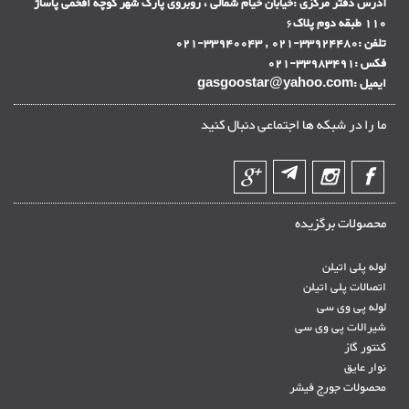
آدرس دفتر مرکزی :
خیابان خیام شمالی ، روبروی پارک شهر کوچه افخمی پاساژ
110 طبقه دوم پلاک
6
تلفن :
33924480-021 , 33940043-021
فکس :
33983491-021
ایمیل :
gasgoostar@yahoo.com
ما را در شبکه ها اجتماعی دنبال کنید
محصولات برگزیده
لوله پلی اتیلن
اتصالات پلی اتیلن
لوله پی وی سی
شیرالات پی وی سی
کنتور گاز
نوار عایق
محصولات جورج فیشر