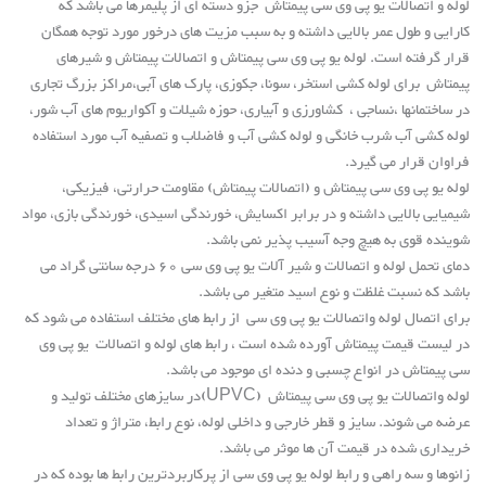
لوله و اتصالات یو پی وی سی پیمتاش
جزو دسته ای از پلیمرها می باشد که
کارایی و طول عمر بالایی داشته و به سبب مزیت های درخور مورد توجه همگان
قرار گرفته است. لوله یو پی وی سی پیمتاش و اتصالات پیمتاش و شیرهای
پیمتاش برای لوله کشی استخر، سونا، جکوزی، پارک های آبی،مراکز بزرگ تجاری
در ساختمانها ،نساجی ، کشاورزی و آبیاری، حوزه شیلات و آکواریوم های آب شور،
لوله کشی آب شرب خانگی و لوله کشی آب و فاضلاب و تصفیه آب مورد استفاده
فراوان قرار می گیرد
.
لوله یو پی وی سی پیمتاش و (اتصالات پیمتاش) مقاومت حرارتی، فیزیکی،
شیمیایی بالایی داشته و در برابر اکسایش، خورندگی اسیدی، خورندگی بازی، مواد
شوینده قوی به هیچ وجه آسیب پذیر نمی باشد
.
دمای تحمل لوله و اتصالات و شیر آلات یو پی وی سی 60 درجه سانتی گراد می
باشد که نسبت غلظت و نوع اسید متغیر می باشد
.
برای اتصال لوله واتصالات یو پی وی سی از رابط های مختلف استفاده می شود که
در لیست قیمت پیمتاش آورده شده است ، رابط های لوله و اتصالات یو پی وی
سی پیمتاش در انواع چسبی و دنده ای موجود می باشد
.
لوله واتصالات یو پی وی سی پیمتاش
(UPVC)
در سایزهای مختلف تولید و
عرضه می شوند. سایز و قطر خارجی و داخلی لوله، نوع رابط، متراژ و تعداد
خریداری شده در قیمت آن ها موثر می باشد
.
زانوها و سه راهی و رابط لوله یو پی وی سی از پرکاربردترین رابط ها بوده که در