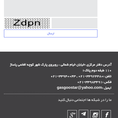
آدرس دفتر مرکزی :
خیابان خیام شمالی ، روبروی پارک شهر کوچه افخمی پاساژ
110 طبقه دوم پلاک
6
تلفن :
33924480-021 , 33940043-021
فکس :
33983491-021
ایمیل :
gasgoostar@yahoo.com
ما را در شبکه ها اجتماعی دنبال کنید