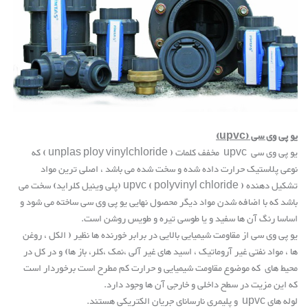
یو پی وی سی
(upvc)
یو پی وی سی
upvc
مخفف کلمات
( unplas ploy vinylchloride )
که
نوعی پلاستیک حرارت داده شده و سخت شده می باشد ، اصلی ترین مواد
تشکیل دهنده
upvc ( polyvinyl chloride )
(پلی وینیل کلراید) سخت می
باشد که با اضافه شدن مواد دیگر محصول نهایی یو پی وی سی ساخته می شود و
اساسا رنگ آن ها سفید و یا طوسی تیره و طویس روشن است
.
یو پی وی سی از مقاومت شیمیایی بالایی در برابر خورنده ها نظیر ( الکل ، روغن
ها ، مواد نفتی غیر آروماتیک ، اسید های غیر آلی ،نمک ،کلر، باز ها) و در کل در
محیط های که موضوع مقاومت شیمیایی و حرارت کم مطرح است برخوردار است
که این مزیت در سطح داخلی و خارجی آن ها وجود دارد
.
لوله های
upvc
و پلیمری نارسانای جریان الکتریکی هستند
.