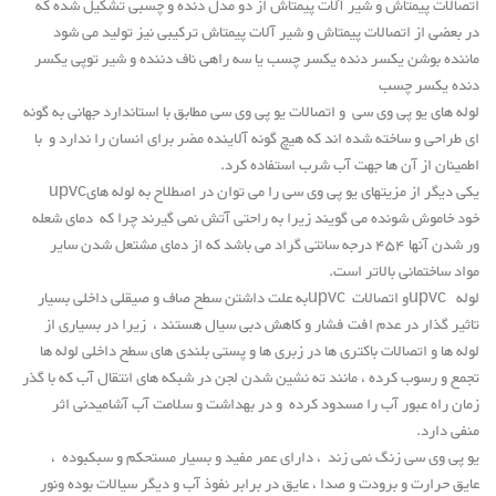
اتصالات پیمتاش و شیر آلات پیمتاش از دو مدل دنده و چسبی تشکیل شده که
در بعضی از اتصالات پیمتاش و شیر آلات پیمتاش ترکیبی نیز تولید می شود
ماننده بوشن یکسر دنده یکسر چسب یا سه راهی ناف دننده و شیر توپی یکسر
دنده یکسر چسب
لوله های یو پی وی سی و اتصالات یو پی وی سی مطابق با استاندارد جهانی به گونه
ای طراحی و ساخته شده اند که هیچ گونه آلاینده مضر برای انسان را ندارد و با
اطمینان از آن ها جهت آب شرب استفاده کرد
.
یکی دیگر از مزیتهای یو پی وی سی را می توان در اصطلاح به لوله های
upvc
خود خاموش شونده می گویند زیرا به راحتی آتش نمی گیرند چرا که دمای شعله
ور شدن آنها 454 درجه سانتی گراد می باشد که از دمای مشتعل شدن سایر
مواد ساختمانی بالاتر است
.
لوله
upvc
و اتصالات
upvc
به علت داشتن سطح صاف و صیقلی داخلی بسیار
تاثیر گذار در عدم افت فشار و کاهش دبی سیال هستند ، زیرا در بسیاری از
لوله ها و اتصالات باکتری ها در زبری ها و پستی بلندی های سطح داخلی لوله ها
تجمع و رسوب کرده ، مانند ته نشین شدن لجن در شبکه های انتقال آب که با گذر
زمان راه عبور آب را مسدود کرده و در بهداشت و سلامت آب آشامیدنی اثر
منفی دارد
.
یو پی وی سی زنگ نمی زند ، دارای عمر مفید و بسیار مستحکم و سبکبوده ،
عایق حرارت و برودت و صدا ، عایق در برابر نفوذ آب و دیگر سیالات بوده ونور