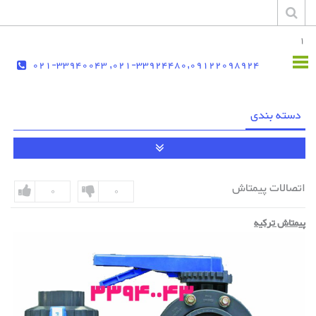
1
021-33924480,09122098924, 021-33940043
دسته بندی
اتصالات پیمتاش
0
0
پیمتاش ترکیه